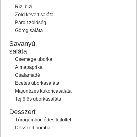
Rizi bizi
Zöld kevert saláta
Párolt zöldség
Görög saláta
Savanyú,
saláta
Csemege uborka
Almapaprika
Csalamádé
Ecetes uborkasaláta
Majonézes kukoricasaláta
Tejfölös uborkasaláta
Desszert
Túrógombóc édes tejföllel
Desszert bomba