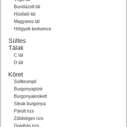
Bundázott tál
Húsfaló tál
Magyaros tál
Hölgyek kedvence
Sültes
Tálak
C tál
D tál
Köret
Sültkrumpli
Burgonyapüré
Burgonyakrokett
Steak burgonya
Párolt rizs
Zöldséges rizs
Gombás rizs