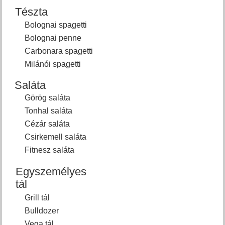
Tészta
Bolognai spagetti
Bolognai penne
Carbonara spagetti
Milánói spagetti
Saláta
Görög saláta
Tonhal saláta
Cézár saláta
Csirkemell saláta
Fitnesz saláta
Egyszemélyes
tál
Grill tál
Bulldozer
Vega tál