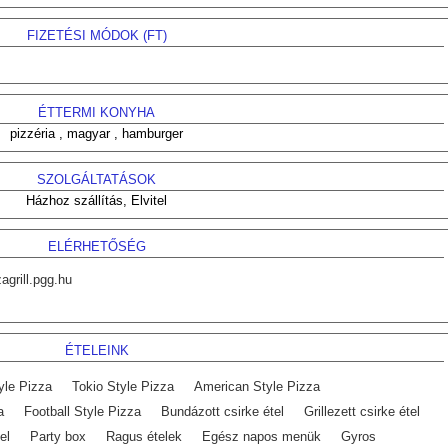
FIZETÉSI MÓDOK (
FT
)
ÉTTERMI KONYHA
pizzéria , magyar , hamburger
SZOLGÁLTATÁSOK
Házhoz szállítás, Elvitel
ELÉRHETŐSÉG
agrill.pgg.hu
ÉTELEINK
yle Pizza
Tokio Style Pizza
American Style Pizza
a
Football Style Pizza
Bundázott csirke étel
Grillezett csirke étel
el
Party box
Ragus ételek
Egész napos menük
Gyros