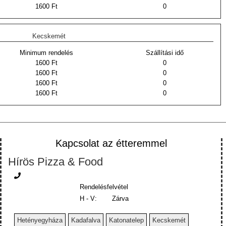
1600 Ft
0
Kecskemét
Minimum rendelés
Szállítási idő
1600 Ft
0
1600 Ft
0
1600 Ft
0
1600 Ft
0
Kapcsolat az étteremmel
Hírös Pizza & Food
Rendelésfelvétel
H - V:
Zárva
Hetényegyháza
Kadafalva
Katonatelep
Kecskemét