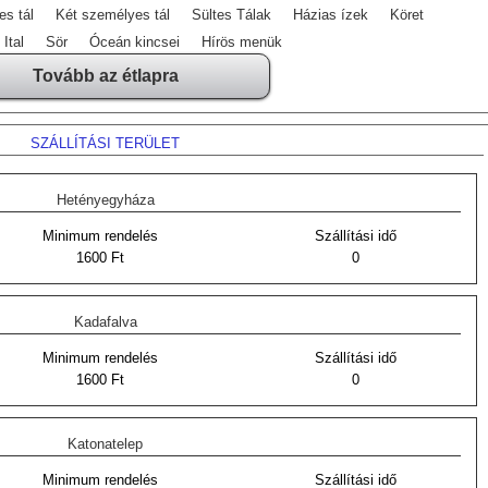
s tál
Két személyes tál
Sültes Tálak
Házias ízek
Köret
Ital
Sör
Óceán kincsei
Hírös menük
Tovább az étlapra
SZÁLLÍTÁSI TERÜLET
Hetényegyháza
Minimum rendelés
Szállítási idő
1600 Ft
0
Kadafalva
Minimum rendelés
Szállítási idő
1600 Ft
0
Katonatelep
Minimum rendelés
Szállítási idő