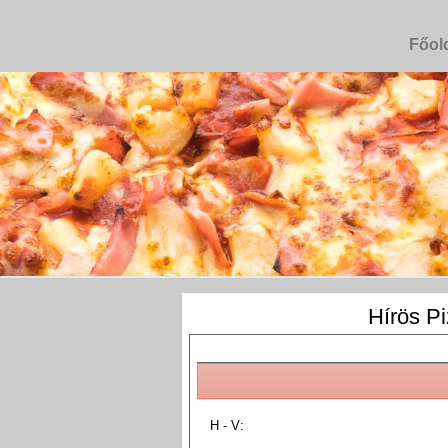
Főol
Hírös P
H - V: