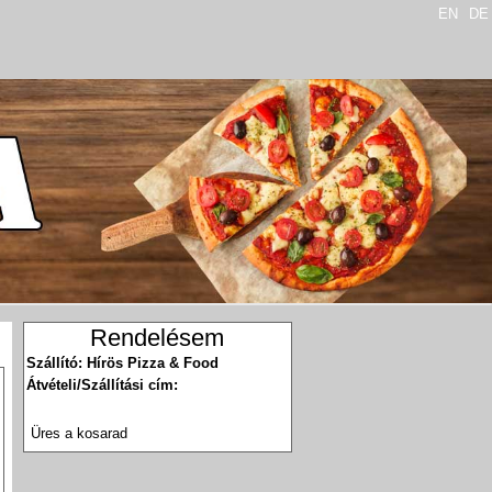
EN
DE
Rendelésem
Szállító: Hírös Pizza & Food
Átvételi/Szállítási cím:
Üres a kosarad