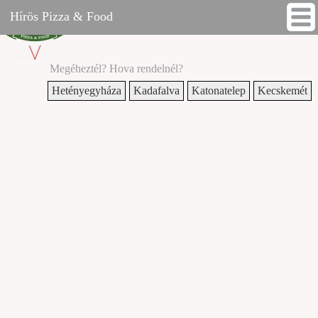
Hírös Pizza & Food - Blog
Hírös Pizza & Food
Megéheztél? Hova rendelnél?
Hetényegyháza
Kadafalva
Katonatelep
Kecskemét