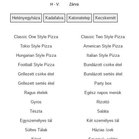
7 .db 32 cm Hungarian Style Pizza 10290 Ft
H - V:
Zárva
8 .db 32 cm Hungarian Style Pizza 11760 Ft
9 .db 32 cm Hungarian Style Pizza 13230 Ft
Hetényegyháza
Kadafalva
Katonatelep
Kecskemét
10 .db 32 cm Hungarian Style Pizza 14700 Ft
3 .db 40 cm Italian Style Pizza 4620 Ft
4 .db 40 cm Italian Style Pizza 6160 Ft
Classic One Style Pizza
Classic Two Style Pizza
5 .db 40 cm Italian Style Pizza 7700 Ft
Tokio Style Pizza
American Style Pizza
6 .db 40 cm Italian Style Pizza 9240 Ft
7 .db 40 cm Italian Style Pizza 10780 Ft
Hungarian Style Pizza
Italian Style Pizza
8 .db 40 cm Italian Style Pizza 12320 Ft
Football Style Pizza
Bundázott csirke étel
9 .db 40 cm Italian Style Pizza 13860 Ft
10 .db 40 cm Italian Style Pizza 15400 Ft
Grillezett csirke étel
Bundázott sertés étel
Grillezett sertés étel
Party box
Ragus ételek
Egész napos menük
Gyros
Rizottó
Tészta
Saláta
Egyszemélyes tál
Két személyes tál
Sültes Tálak
Házias ízek