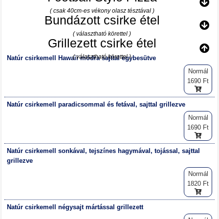
( csak 40cm-es vékony olasz tésztával )
Bundázott csirke étel
( választható körettel )
Grillezett csirke étel
( választható körettel )
Natúr csirkemell Hawaii módra sajttal egybesütve
Normál
1690 Ft
Natúr csirkemell paradicsommal és fetával, sajttal grillezve
Normál
1690 Ft
Natúr csirkemell sonkával, tejszínes hagymával, tojással, sajttal
grillezve
Normál
1820 Ft
Natúr csirkemell négysajt mártással grillezett