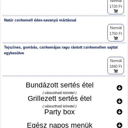
Normál
1720 Ft
Natúr csirkemell édes-savanyú mártással
Normál
1750 Ft
Tejszínes, gombás, csirkemájas ragu rántott csirkemellen sajttal
egybesütve
Normál
1840 Ft
Bundázott sertés étel
( választható körettel )
Grillezett sertés étel
( választható körettel )
Party box
Egész napos menük