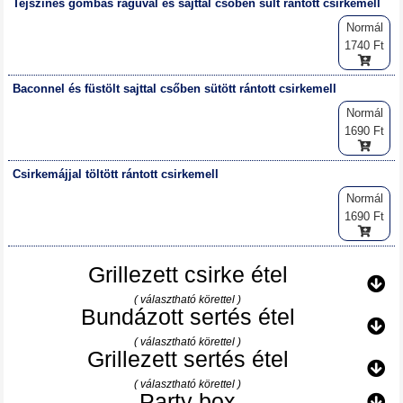
Tejszínes gombás raguval és sajttal csőben sült rántott csirkemell
Normál
1740 Ft
Baconnel és füstölt sajttal csőben sütött rántott csirkemell
Normál
1690 Ft
Csirkemájjal töltött rántott csirkemell
Normál
1690 Ft
Grillezett csirke étel
( választható körettel )
Bundázott sertés étel
( választható körettel )
Grillezett sertés étel
( választható körettel )
Party box