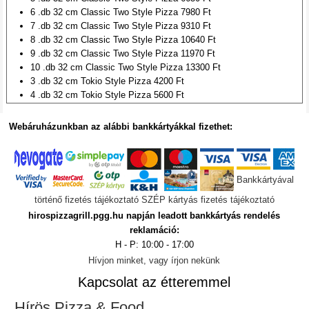
6 .db 32 cm Classic Two Style Pizza 7980 Ft
7 .db 32 cm Classic Two Style Pizza 9310 Ft
8 .db 32 cm Classic Two Style Pizza 10640 Ft
9 .db 32 cm Classic Two Style Pizza 11970 Ft
10 .db 32 cm Classic Two Style Pizza 13300 Ft
3 .db 32 cm Tokio Style Pizza 4200 Ft
4 .db 32 cm Tokio Style Pizza 5600 Ft
5 .db 32 cm Tokio Style Pizza 7000 Ft
6 .db 32 cm Tokio Style Pizza 8400 Ft
Webáruházunkban az alábbi bankkártyákkal fizethet:
7 .db 32 cm Tokio Style Pizza 9800 Ft
8 .db 32 cm Tokio Style Pizza 11200 Ft
9 .db 32 cm Tokio Style Pizza 12600 Ft
10 .db 32 cm Tokio Style Pizza 14000 Ft
Bankkártyával
3 .db 40 cm American Style Pizza 4920 Ft
történő fizetés tájékoztató
SZÉP kártyás fizetés tájékoztató
4 .db 40 cm American Style Pizza 6560 Ft
hirospizzagrill.pgg.hu napján leadott bankkártyás rendelés
5 .db 40 cm American Style Pizza 8200 Ft
reklamáció:
6 .db 40 cm American Style Pizza 9840 Ft
H - P: 10:00 - 17:00
7 .db 40 cm American Style Pizza 11480 Ft
8 .db 40 cm American Style Pizza 13120 Ft
Hívjon minket, vagy írjon nekünk
9 .db 40 cm American Style Pizza 14760 Ft
Kapcsolat az étteremmel
10 .db 40 cm American Style Pizza 16400 Ft
3 .db 32 cm Hungarian Style Pizza 4410 Ft
Hírös Pizza & Food